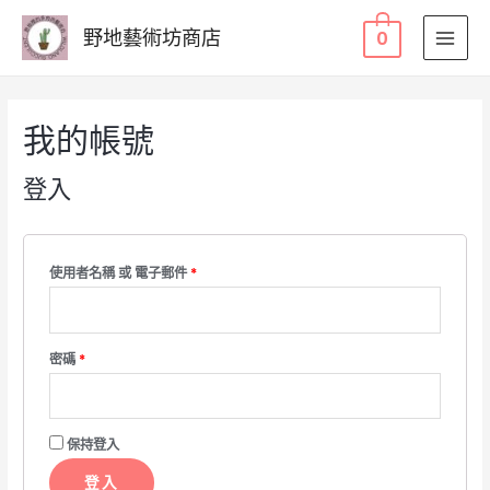
野地藝術坊商店
0
MAI
MEN
我的帳號
登入
必
使用者名稱 或 電子郵件
*
填
必
密碼
*
填
保持登入
登入