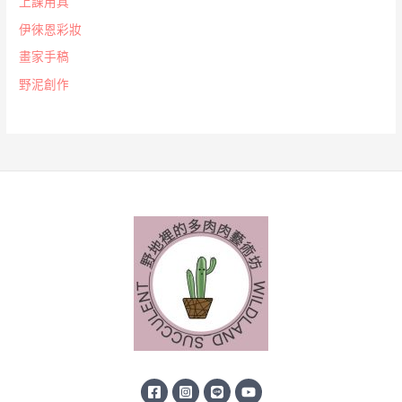
上課用具
伊徠恩彩妝
畫家手稿
野泥創作