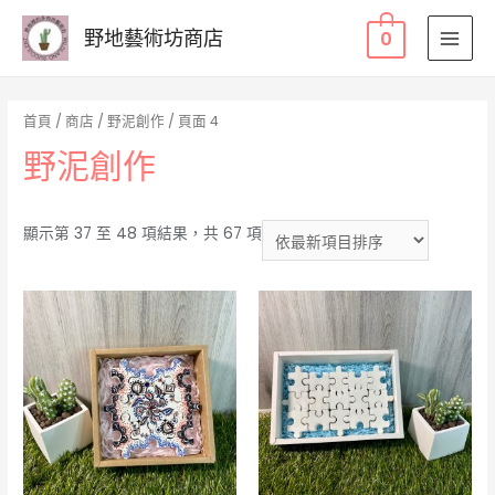
野地藝術坊商店
0
MAI
MEN
首頁
/
商店
/
野泥創作
/ 頁面 4
野泥創作
依
顯示第 37 至 48 項結果，共 67 項
最
新
項
目
排
序