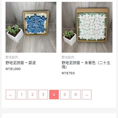
野泥創作
野泥創作
野地泥拼圖 – 碧波
野地泥拼圖 – 未著色（二十五
塊）
NT$
1,000
NT$
750
←
1
2
3
4
5
6
→