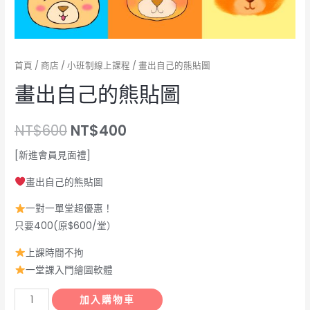
首頁
/
商店
/
小班制線上課程
/ 畫出自己的熊貼圖
畫出自己的熊貼圖
原
目
NT$
600
NT$
400
始
前
[新進會員見面禮]
價
價
畫出自己的熊貼圖
格：
格：
一對一單堂超優惠！
只要400(原$600/堂）
NT$600。
NT$400。
上課時間不拘
一堂課入門繪圖軟體
畫
加入購物車