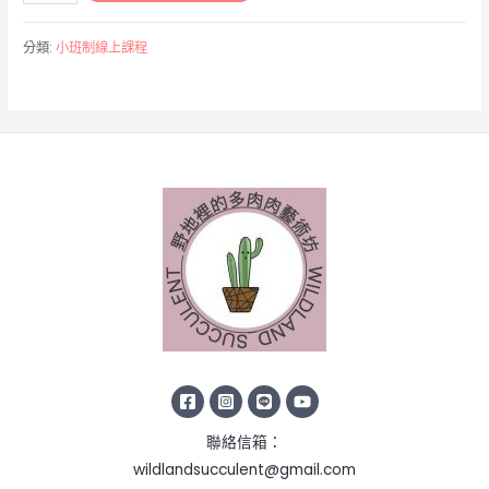
出
自
分類:
小班制線上課程
己
的
熊
貼
圖
數
量
聯絡信箱：
wildlandsucculent@gmail.com