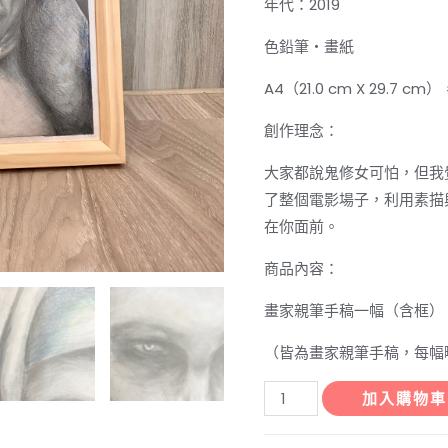
年代：2019
色鉛筆・畫紙
A4（21.0 cm X 29.7 cm）
創作理念：
大家都說鬼修女可怕，但我覺
了整個電影場子，利用素描
在你面前。
商品內容：
畫家親筆手稿一幅（含框）
（皆為畫家親筆手稿，每幅
畫
加入購物車
家
手