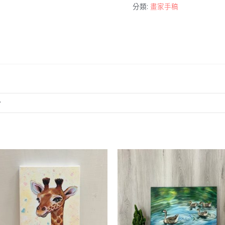
分類:
畫家手稿
稿
-
鬼
修
女
數
量
分