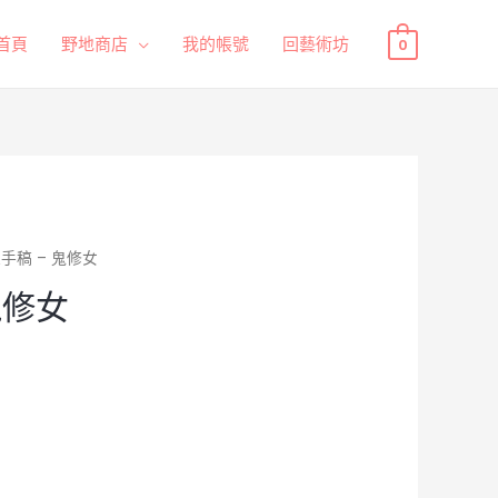
首頁
野地商店
我的帳號
回藝術坊
0
家手稿 – 鬼修女
鬼修女