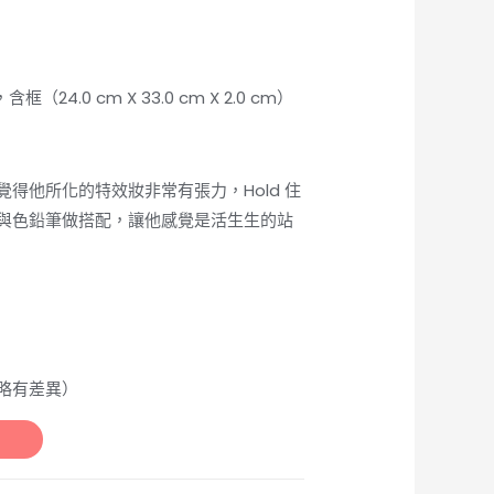
，含框（24.0 cm X 33.0 cm X 2.0 cm）
得他所化的特效妝非常有張力，Hold 住
與色鉛筆做搭配，讓他感覺是活生生的站
略有差異）