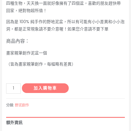
四種生物，天天換一面就好像擁有了四個盆，喜歡的朋友趕快帶
回家，絕對物超所值！
因為是 100% 純手作的野地泥盆，所以有可能有小小差異和小小泡
洞，都是正常現象請不要介意喔！如果您介意請不要下單
商品內容：
畫家親筆創作泥盆一個
（皆為畫家親筆創作，每幅略有差異）
野
加入購物車
地
泥
分類:
野泥創作
盆
-
額外資訊
自
然