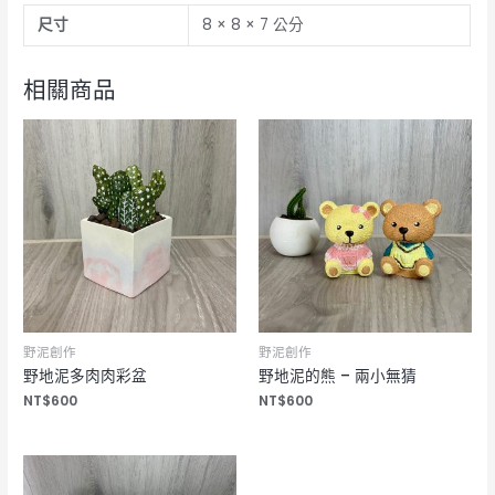
尺寸
8 × 8 × 7 公分
之
美
數
相關商品
量
野泥創作
野泥創作
野地泥多肉肉彩盆
野地泥的熊 – 兩小無猜
NT$
600
NT$
600