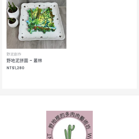
野泥創作
野地泥拼圖 – 叢林
NT$
1,280