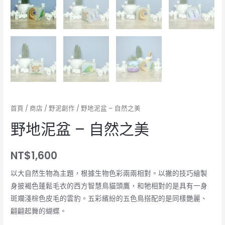
首頁
/
商店
/
野泥創作
/ 野地泥盆 – 自然之美
野地泥盆 – 自然之美
NT$
1,600
以大自然生物為主題，根據生物色彩兩兩相對。以撇的技巧繪製
身披褐色蓬鬆毛衣的西方智慧鳥貓頭鷹，和牠相對的是具有一身
斑斕淺棕色皮毛的雲豹。五彩繽紛的五色鳥搭配的是同樣艷麗、
翩翩起舞的蝴蝶。