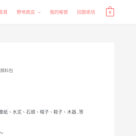
首頁
野地商店
我的帳號
回藝術坊
0
地顏料包
畫紙、水泥、石頭、帽子、鞋子、木器…等
～