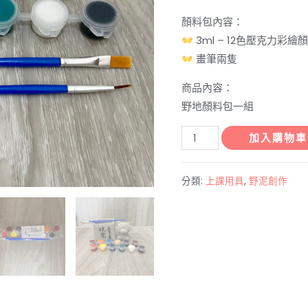
顏料包內容：
3ml – 12色壓克力彩繪
畫筆兩隻
商品內容：
野地顏料包一組
野
加入購物車
地
顏
分類:
上課用具
,
野泥創作
料
包
數
量