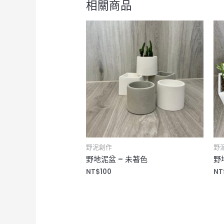
相關商品
野泥創作
野
野地泥盆 – 未著色
野
NT$
100
NT