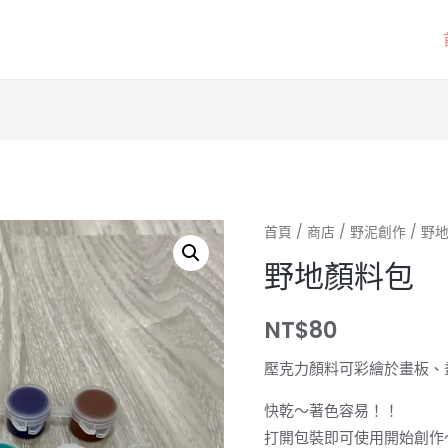
首頁
/
商店
/
野泥創作
/ 野
野地顏料包
NT$
80
壓克力顏料可彩繪於畫板、
快乾～著色容易！！
打開包裝即可使用開始創作