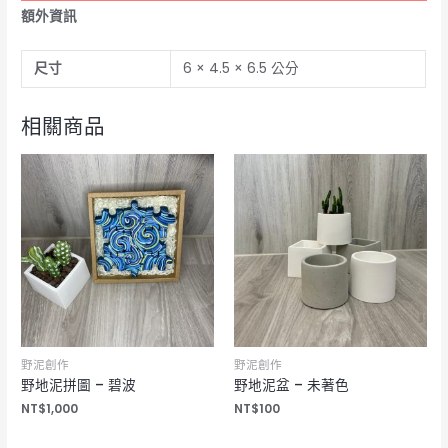
額外資訊
-
兩
尺寸
6 × 4.5 × 6.5 公分
小
無
猜
相關商品
-
黃
色
數
量
野泥創作
野泥創作
野地泥拼圖 – 碧波
野地泥盆 – 未著色
NT$
1,000
NT$
100