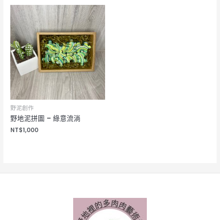
野泥創作
野地泥拼圖 – 綠意流淌
NT$
1,000