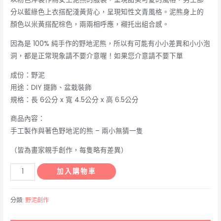
分以藍綠色上衣搭配淺黃背心，呈現知性文青風格。泥熊身上的
顏色以米黃搭配棕色，兩兩相呼應，襯托出組合感。
因為是 100% 純手作的野地泥熊，所以有可能有小小差異和小小泡
洞，都是正常現象請不要介意喔！如果您介意請不要下單
成份：野泥
用途：DIY 擺飾、盆栽裝飾
規格：長 6公分 x 寬 4.5公分 x 高 6.5公分
商品內容：
手工製作與著色野地泥的熊 – 兩小無猜一隻
（皆為畫家親手創作，每隻略有差異）
野
加入購物車
地
泥
分類:
野泥創作
的
熊