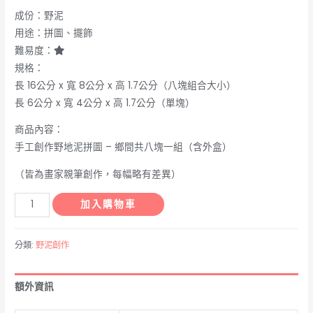
成份：野泥
用途：拼圖、擺飾
難易度：
規格：
長 16公分 x 寬 8公分 x 高 1.7公分（八塊組合大小）
長 6公分 x 寬 4公分 x 高 1.7公分（單塊）
商品內容：
手工創作野地泥拼圖 – 鄉間共八塊一組（含外盒）
（皆為畫家親筆創作，每幅略有差異）
野
加入購物車
地
泥
分類:
野泥創作
拼
圖
額外資訊
-
鄉