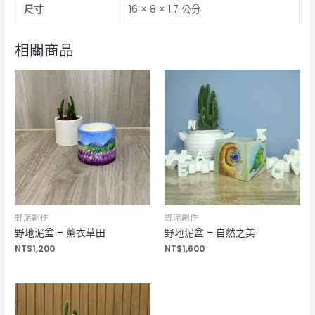
尺寸
16 × 8 × 1.7 公分
間
數
量
相關商品
野泥創作
野泥創作
野地泥盆 – 薰衣草田
野地泥盆 – 自然之美
NT$
1,200
NT$
1,600