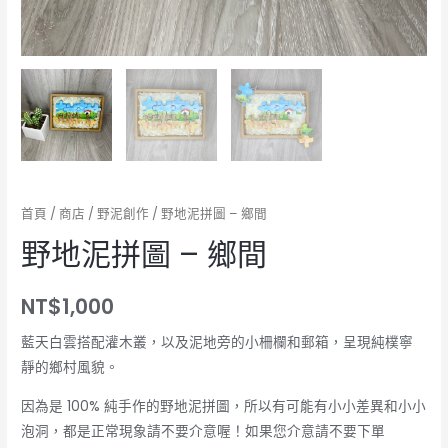
首頁
/
商店
/
野泥創作
/ 野地泥拼圖 – 鄉間
野地泥拼圖 – 鄉間
NT$
1,000
藍天白雲搭配灌木叢，以及泥地旁的小柵欄和郵箱，呈現純樸寧
靜的鄉村風貌。
因為是 100% 純手作的野地泥拼圖，所以有可能有小小差異和小小
泡洞，都是正常現象請不要介意喔！如果您介意請不要下單